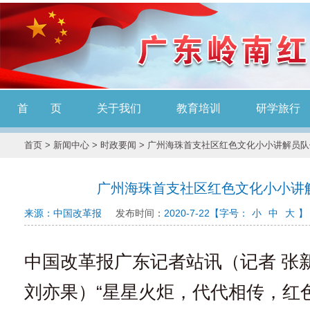
首 页
关于我们
教育培训
研学旅行
首页
>
新闻中心
>
时政要闻
> 广州海珠首支社区红色文化小小讲解员
广州海珠首支社区红色文化小小讲
来源：中国改革报
发布时间：
2020-7-22
【字号：
小
中
大
】
中国改革报广东记者站讯（记者 张新
刘亦果）“星星火炬，代代相传，红